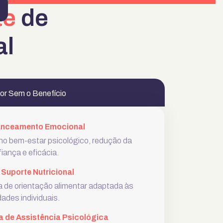
te
de
al
or Sem o Benefício
nceamento Emocional
 no bem-estar psicológico, redução da
iança e eficácia.
 Suporte Nutricional
 de orientação alimentar adaptada às
ades individuais.
a de Assistência Psicológica