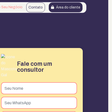
o Seu Negócio
Contato
Área do cliente
Fale com um
consultor
Nome
*
Telefone