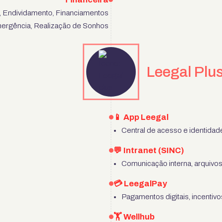
, Endividamento, Financiamentos
mergência, Realização de Sonhos
Leegal Plu
📱 App Leegal
Central de acesso e identidade
💬 Intranet (SINC)
Comunicação interna, arquivos,
💳 LeegalPay
Pagamentos digitais, incentiv
🏋️ Wellhub