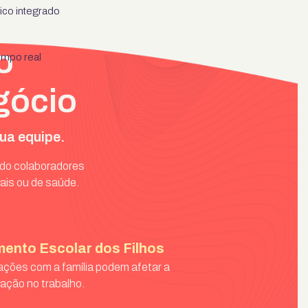
sico integrado
o
empo real
gócio
ua equipe.
ndo colaboradores
ais ou de saúde.
ento Escolar dos Filhos
ções com a família podem afetar a
ação no trabalho.