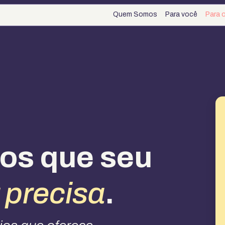
Quem Somos
Para você
Para 
ios que seu
 precisa
.