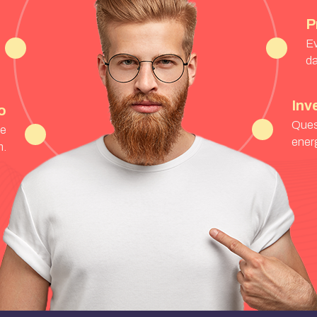
P
Ev
da
Inv
o
Ques
 e
ener
m.