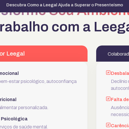
Descubra Como a Leegal Ajuda a Superar o Presenteísmo
nsforme Seu Ambien
rabalho com a Leeg
or Leegal
Colaborad
Emocional
Desbala
bem-estar psicológico, autoconfiança
Declínio
autoconf
ricional
Falta de
limentar personalizada.
Ausência
necessid
 Psicológica
Carênci
rviços de saúde mental.