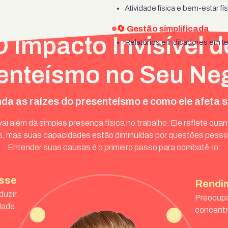
Atividade física e bem-estar fí
🔄 Gestão simplificada
O Impacto Invisível d
Relatórios e indicadores em t
enteísmo no Seu Ne
Fale com um consultor
a as raízes do presenteísmo e como ele afeta s
ai além da simples presença física no trabalho. Ele reflete qua
, mas suas capacidades estão diminuídas por questões pesso
Entender suas causas é o primeiro passo para combatê-lo:
sse
Rendim
duzir
Preocupa
dade.
concentr