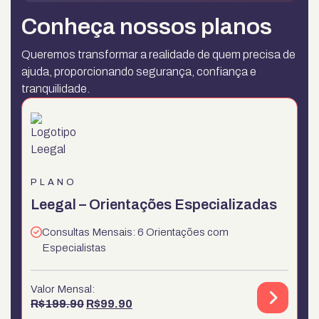
Conheça nossos planos
Queremos transformar a realidade de quem precisa de
ajuda, proporcionando segurança, confiança e
tranquilidade.
PLANO
Leegal – Orientações Especializadas
Consultas Mensais: 6 Orientações com
Especialistas
Valor Mensal:
O preço original era: R$199.90.
O preço atual é: R$99.90.
R$
199.90
R$
99.90