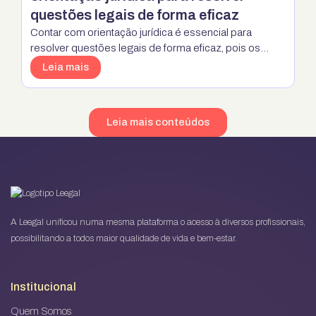
questões legais de forma eficaz
Contar com orientação jurídica é essencial para
resolver questões legais de forma eficaz, pois os
benefícios são inúmeros. Primeiramente, um
Leia mais
advogado especializado pode fornecer um
entendimento profundo da legislação aplicável,
garantindo que seus direitos sejam protegidos da
Leia mais conteúdos
melhor maneira possível. Além disso, a orientação
jurídica pode ajudar a evitar problemas legais futuros,
contribuindo para a …
Continua
A Leegal unificou numa mesma plataforma o acesso à diversos profissionais,
possibilitando a todos maior qualidade de vida e bem-estar.
Institucional
Quem Somos