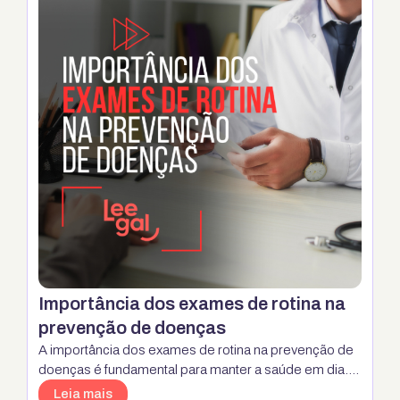
Importância dos exames de rotina na
prevenção de doenças
A importância dos exames de rotina na prevenção de
doenças é fundamental para manter a saúde em dia.
Realizar check-ups regularmente pode ajudar a
Leia mais