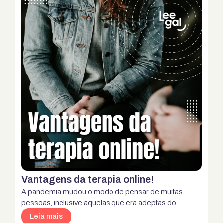
forma de lutar contra e prevenir diversas doenças. Por
…
Continua
Vantagens da terapia online!
A pandemia mudou o modo de pensar de muitas
pessoas, inclusive aquelas que era adeptas do
atendimento psicológico. Muitos mudaram para o
Leia mais