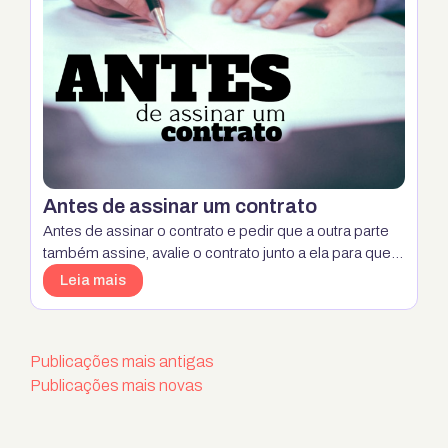
Antes de assinar um contrato
Antes de assinar o contrato e pedir que a outra parte
também assine, avalie o contrato junto a ela para que
cheguem a um consenso sobre os direitos e
Leia mais
obrigações que constam no documento. Desta forma,
você pode fazer algumas correções, além de evitar
futuros problemas e litígios. #Direito #contratos
Navegação por posts
Publicações mais antigas
#dicas
Publicações mais novas