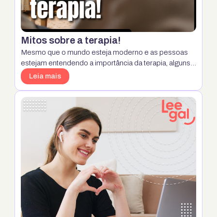
Mitos sobre a terapia!
Mesmo que o mundo esteja moderno e as pessoas
estejam entendendo a importância da terapia, alguns
mitos ainda circulam por aí como se fosse verdade.
Leia mais
Com isso a confusão e o preconceito em relação ao
atendimento psicológico são grandes e, as vezes,
muitas pessoas deixam de procurar ajuda. Por isso e
pensando em você, viemos …
Continua