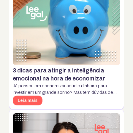
3 dicas para atingir a inteligência
emocional na hora de economizar
Já pensou em economizar aquele dinheiro para
investir em um grande sonho? Mas tem dúvidas de
como atingir o seu objetivo sem fazer aquela
Leia mais
comprinha por impulso? Hoje a inteligência emocional
é uma das bases mais importantes para que você
consiga controlar as suas finanças de uma boa
maneira, sem sentir que está deixando os …
Continua