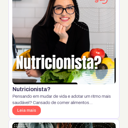
Nutricionista?
Pensando em mudar de vida e adotar um ritmo mais
saudável? Cansado de comer alimentos
industrializados, mas não sabe como fazer a
Leia mais
substituição? Acho que chegou a hora de procurar um
nutricionista! A alimentação não é apenas o
combustível do nosso corpo, mas também é uma