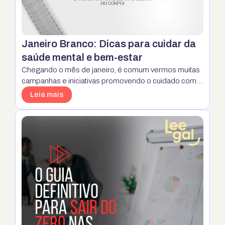
Janeiro Branco: Dicas para cuidar da
saúde mental e bem-estar
Chegando o mês de janeiro, é comum vermos muitas
campanhas e iniciativas promovendo o cuidado com a
saúde mental, e uma delas é o movimento conhecido
Leia mais
como Janeiro Branco. Essa ação busca conscientizar
a população sobre a importância de tratar e prevenir
questões relacionadas à saúde mental, principalmente
diante dos desafios e estresses do dia …
Continua