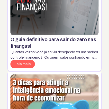
O guia definitivo para sair do zero nas
finanças!
Quantas vezes você já se viu desejando ter um melhor
controle financeiro?! Ou quem sabe sonhando em sair
do zero e alcançar a tão sonhada estabilidade
Leia mais
financeira? A boa notícia é que isso é possível! Com
um pouco de conhecimento, planejamento e
disciplina, você pode começar a construir uma base
sólida para suas finanças. Descubra, …
Continua