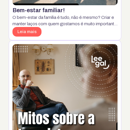
Bem-estar familiar!
O bem-estar da família é tudo, não é mesmo? Criar e
manter laços com quem gostamos é muito importante
para a nossa saúde. Nesse sentido, o nível de
Leia mais
qualidade de vida familiar que mantemos com nossos
familiares está diretamente ligado à nossa felicidade
interna e satisfação pessoal. Além disso, o bem-estar
da família como um …
Continua